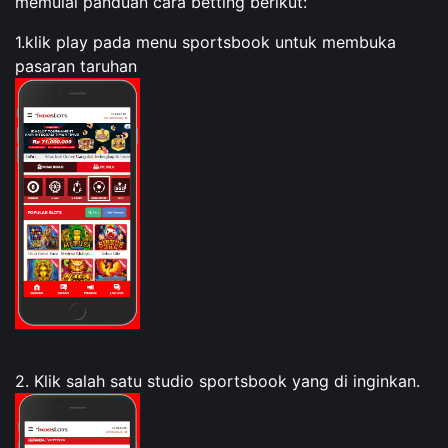
memulai panduan cara betting berikut:
1.klik play pada menu sportsbook untuk membuka
pasaran taruhan
2. Klik salah satu studio sportsbook yang di inginkan.