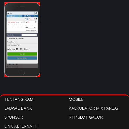
TENTANG KAMI
MOBILE
JADWAL BANK
KALKULATOR MIX PARLAY
SPONSOR
RTP SLOT GACOR
LINK ALTERNATIF