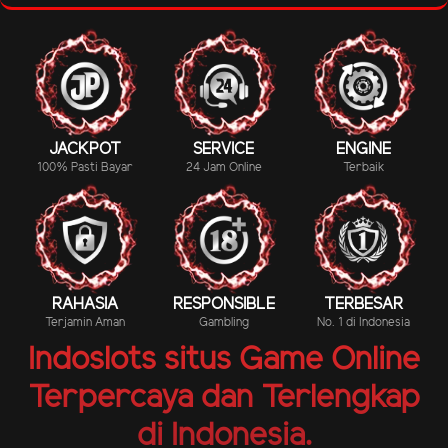
JACKPOT
SERVICE
ENGINE
100% Pasti Bayar
24 Jam Online
Terbaik
RAHASIA
RESPONSIBLE
TERBESAR
Terjamin Aman
Gambling
No. 1 di Indonesia
Indoslots situs Game Online
Terpercaya dan Terlengkap
di Indonesia.