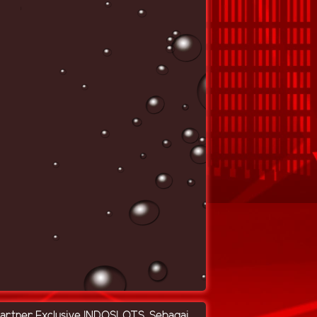
 partner Exclusive INDOSLOTS. Sebagai