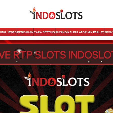
UNG JAWAB
KEBIJAKAN
CARA BETTING
PHISING
KALKULATOR MIX PARLAY
SPON
IVE RTP SLOTS INDOSLO