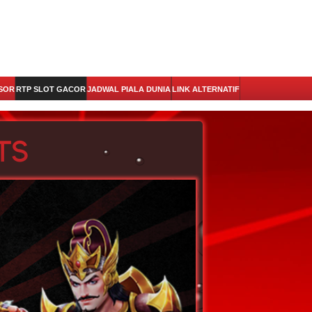
SOR
RTP SLOT GACOR
JADWAL PIALA DUNIA
LINK ALTERNATIF
TS