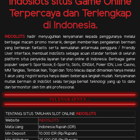
Indoslots situs Game Online
Terpercaya dan Terlengkap
di Indonesia.
INDOSLOTS
hadir menyuguhkan kenyamanan kepada penggunanya melalui
berbagai macam promo menarik, dengan memberikan pengalaman bermain
yang berkesan fantastis serta kemudahan antarmuka pengguna / Friendly
User Interface, membuat IndoSlots sebagai acuan standar terbaik di seluruh
platform situs penyedia layanan taruhan online di Indonesia. Berbagai game
populer seperti Sportbook, E-Sports, Slots, IDNSlot, Poker IDN, Live Casino,
MM Tangkas, Tembak Ikan, Togel dan Toto Macau dapat dimainkan hanya melalui
1 akun yang registrasinya hanya dalam beberapa langkah mudah. Kenyamanan
mutlak bermain di IndoSlot selalu terjaga berkat teknologi yang up to date
dan termonitor oleh tim ahli professional.
SELENGKAPNYA...
TENTANG SITUS TARUHAN SLOT ONLINE
INDOSLOTS
Website
INDOSLOTS
Mata Uang
Indonesia Rupiah (IDR)
Min Deposit
10.000 IDR (Rp/Rupiah)